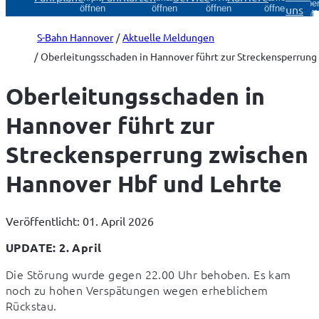
Über
uns
öffnen
öffnen
öffnen
öffnen
öff
S-Bahn Hannover
Aktuelle Meldungen
Oberleitungsschaden in Hannover führt zur Streckensperrung
Oberleitungsschaden in
Hannover führt zur
Streckensperrung zwischen
Hannover Hbf und Lehrte
Veröffentlicht: 01. April 2026
UPDATE: 2. April
Die Störung wurde gegen 22.00 Uhr behoben. Es kam 
noch zu hohen Verspätungen wegen erheblichem 
Rückstau.