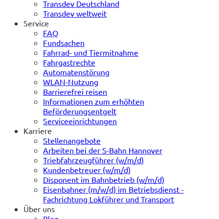
Transdev Deutschland
Transdev weltweit
Service
FAQ
Fundsachen
Fahrrad- und Tiermitnahme
Fahrgastrechte
Automatenstörung
WLAN-Nutzung
Barrierefrei reisen
Informationen zum erhöhten
Beförderungsentgelt
Serviceeinrichtungen
Karriere
Stellenangebote
Arbeiten bei der S-Bahn Hannover
Triebfahrzeugführer (w/m/d)
Kundenbetreuer (w/m/d)
Disponent im Bahnbetrieb (w/m/d)
Eisenbahner (m/w/d) im Betriebsdienst -
Fachrichtung Lokführer und Transport
Über uns
Blog