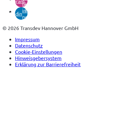
instagram
(öffnet
neuem
in
Tab)
linkedin
neuem
Tab)
© 2026 Transdev Hannover GmbH
Impressum
Datenschutz
Cookie-Einstellungen
Hinweisgebersystem
Erklärung zur Barrierefreiheit