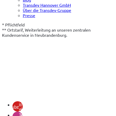
Transdev Hannover GmbH
Über die Transdev-Gruppe
Presse
* Pflichtfeld
** Ortstarif, Weiterleitung an unseren zentralen 
Kundenservice in Neubrandenburg.
(öffnet
in
youtube
neuem
(öffnet
Tab)
in