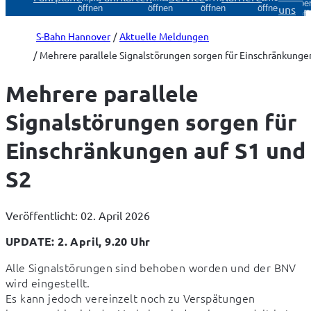
Über
uns
öffnen
öffnen
öffnen
öffnen
öff
S-Bahn Hannover
Aktuelle Meldungen
Mehrere parallele Signalstörungen sorgen für Einschränkungen
Mehrere parallele
Signalstörungen sorgen für
Einschränkungen auf S1 und
S2
Veröffentlicht: 02. April 2026
UPDATE: 2. April, 9.20 Uhr
Alle Signalstörungen sind behoben worden und der BNV 
wird eingestellt.

Es kann jedoch vereinzelt noch zu Verspätungen 