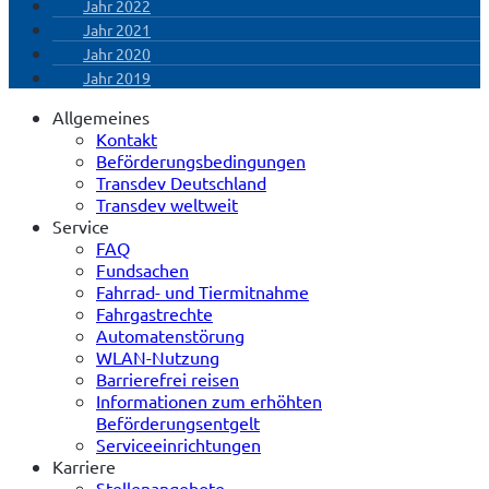
Jahr 2022
Jahr 2021
Jahr 2020
Jahr 2019
Allgemeines
Kontakt
Beförderungsbedingungen
Transdev Deutschland
Transdev weltweit
Service
FAQ
Fundsachen
Fahrrad- und Tiermitnahme
Fahrgastrechte
Automatenstörung
WLAN-Nutzung
Barrierefrei reisen
Informationen zum erhöhten
Beförderungsentgelt
Serviceeinrichtungen
Karriere
Stellenangebote