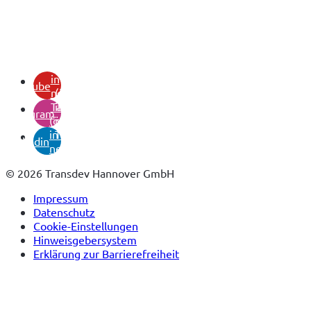
(öffnet
in
youtube
neuem
(öffnet
Tab)
in
instagram
(öffnet
neuem
in
Tab)
linkedin
neuem
Tab)
© 2026 Transdev Hannover GmbH
Impressum
Datenschutz
Cookie-Einstellungen
Hinweisgebersystem
Erklärung zur Barrierefreiheit