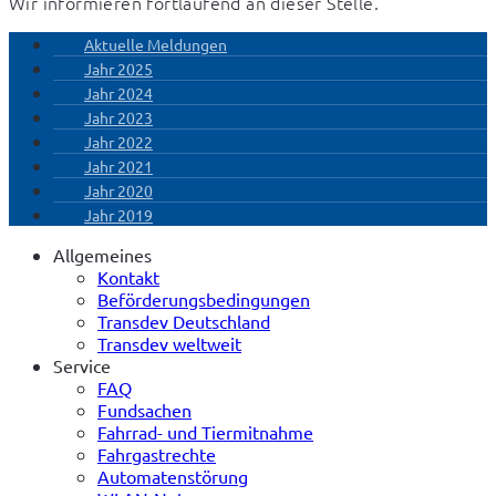
Wir informieren fortlaufend an dieser Stelle.
Aktuelle Meldungen
Jahr 2025
Jahr 2024
Jahr 2023
Jahr 2022
Jahr 2021
Jahr 2020
Jahr 2019
Allgemeines
Kontakt
Beförderungsbedingungen
Transdev Deutschland
Transdev weltweit
Service
FAQ
Fundsachen
Fahrrad- und Tiermitnahme
Fahrgastrechte
Automatenstörung