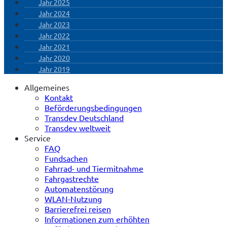
Jahr 2025
Jahr 2024
Jahr 2023
Jahr 2022
Jahr 2021
Jahr 2020
Jahr 2019
Allgemeines
Kontakt
Beförderungsbedingungen
Transdev Deutschland
Transdev weltweit
Service
FAQ
Fundsachen
Fahrrad- und Tiermitnahme
Fahrgastrechte
Automatenstörung
WLAN-Nutzung
Barrierefrei reisen
Informationen zum erhöhten