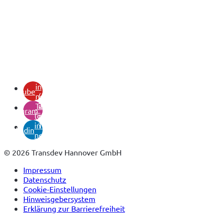
(öffnet
in
youtube
neuem
(öffnet
Tab)
in
instagram
(öffnet
neuem
in
Tab)
linkedin
neuem
Tab)
© 2026 Transdev Hannover GmbH
Impressum
Datenschutz
Cookie-Einstellungen
Hinweisgebersystem
Erklärung zur Barrierefreiheit