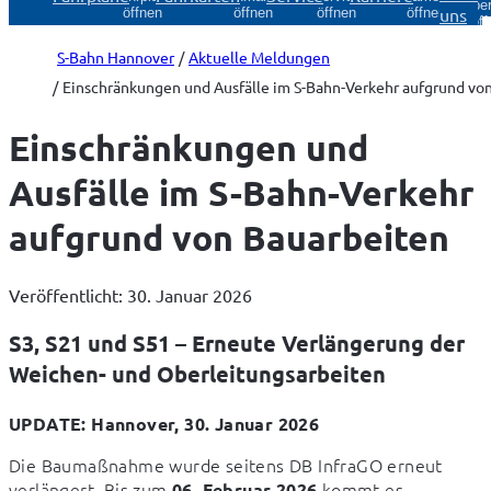
Über
uns
öffnen
öffnen
öffnen
öffnen
öff
S-Bahn Hannover
Aktuelle Meldungen
Einschränkungen und Ausfälle im S-Bahn-Verkehr aufgrund vo
Einschränkungen und
Ausfälle im S-Bahn-Verkehr
aufgrund von Bauarbeiten
Veröffentlicht: 30. Januar 2026
S3, S21 und S51 – Erneute Verlängerung der
Weichen- und Oberleitungsarbeiten
UPDATE: Hannover, 30. Januar 2026
Die Baumaßnahme wurde seitens DB InfraGO erneut 
verlängert. Bis zum 
 kommt es 
06. Februar 2026