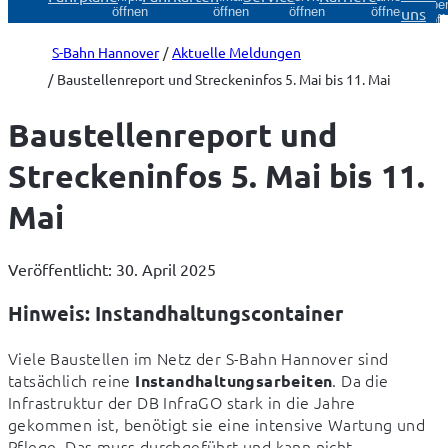
Über
uns
öffnen
öffnen
öffnen
öffnen
öff
S-Bahn Hannover
Aktuelle Meldungen
Baustellenreport und Streckeninfos 5. Mai bis 11. Mai
Baustellenreport und
Streckeninfos 5. Mai bis 11.
Mai
Veröffentlicht: 30. April 2025
Hinweis: Instandhaltungscontainer
Viele Baustellen im Netz der S-Bahn Hannover sind 
tatsächlich reine 
. Da die 
Instandhaltungsarbeiten
Infrastruktur der DB InfraGO stark in die Jahre 
gekommen ist, benötigt sie eine intensive Wartung und 
Pflege. Das muss durchgeführt und kann nicht 