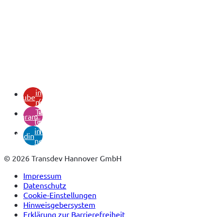
(öffnet
in
youtube
neuem
(öffnet
Tab)
in
instagram
(öffnet
neuem
in
Tab)
linkedin
neuem
Tab)
© 2026 Transdev Hannover GmbH
Impressum
Datenschutz
Cookie-Einstellungen
Hinweisgebersystem
Erklärung zur Barrierefreiheit