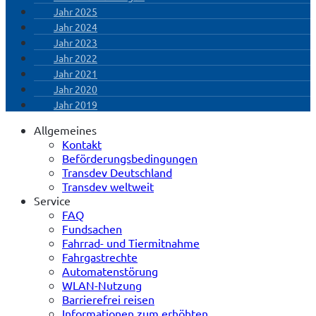
Jahr 2025
Jahr 2024
Jahr 2023
Jahr 2022
Jahr 2021
Jahr 2020
Jahr 2019
Allgemeines
Kontakt
Beförderungsbedingungen
Transdev Deutschland
Transdev weltweit
Service
FAQ
Fundsachen
Fahrrad- und Tiermitnahme
Fahrgastrechte
Automatenstörung
WLAN-Nutzung
Barrierefrei reisen
Informationen zum erhöhten