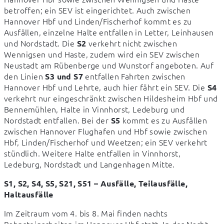
betroffen; ein SEV ist eingerichtet. Auch zwischen 
Hannover Hbf und Linden/Fischerhof kommt es zu 
Ausfällen, einzelne Halte entfallen in Letter, Leinhausen 
und Nordstadt. Die 
 verkehrt nicht zwischen 
S2
Wennigsen und Haste, zudem wird ein SEV zwischen 
Neustadt am Rübenberge und Wunstorf angeboten. Auf 
den Linien 
 entfallen Fahrten zwischen 
S3 und S7
Hannover Hbf und Lehrte, auch hier fährt ein SEV. Die 
S4
verkehrt nur eingeschränkt zwischen Hildesheim Hbf und 
Bennemühlen, Halte in Vinnhorst, Ledeburg und 
Nordstadt entfallen. Bei der 
 kommt es zu Ausfällen 
S5
zwischen Hannover Flughafen und Hbf sowie zwischen 
Hbf, Linden/Fischerhof und Weetzen; ein SEV verkehrt 
stündlich. Weitere Halte entfallen in Vinnhorst, 
Ledeburg, Nordstadt und Langenhagen Mitte.
S1, S2, S4, S5, S21, S51 – Ausfälle, Teilausfälle, 
Haltausfälle
Im Zeitraum vom 4. bis 8. Mai finden nachts 