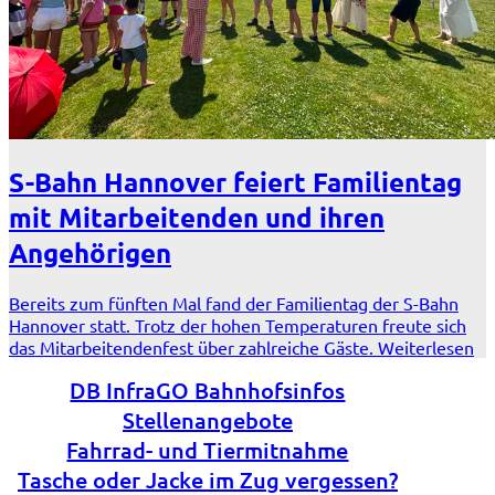
S-Bahn Hannover feiert Familientag
mit Mitarbeitenden und ihren
Angehörigen
Bereits zum fünften Mal fand der Familientag der S-Bahn
Hannover statt. Trotz der hohen Temperaturen freute sich
das Mitarbeitendenfest über zahlreiche Gäste.
Weiterlesen
DB InfraGO Bahnhofsinfos
Stellenangebote
Fahrrad- und Tiermitnahme
Tasche oder Jacke im Zug vergessen?