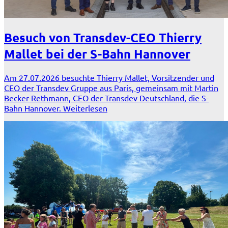
Besuch von Transdev-CEO Thierry
Mallet bei der S-Bahn Hannover
Am 27.07.2026 besuchte Thierry Mallet, Vorsitzender und
CEO der Transdev Gruppe aus Paris, gemeinsam mit Martin
Becker-Rethmann, CEO der Transdev Deutschland, die S-
Bahn Hannover.
Weiterlesen