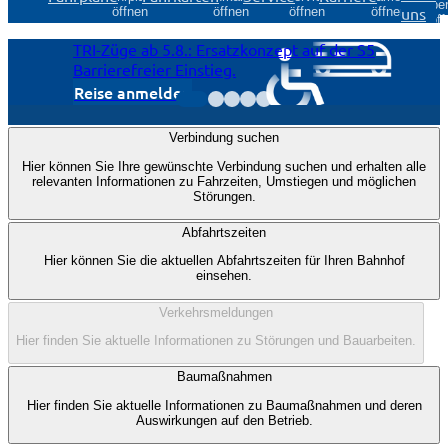
Über
uns
öffnen
öffnen
öffnen
öffnen
öff
TRI-Züge ab 5.8.: Ersatzkonzept auf der S5
Barrierefreier Einstieg.
M
Reise anmelden
Anzeige
Verbindung suchen
1
Hier können Sie Ihre gewünschte Verbindung suchen und erhalten alle
von
relevanten Informationen zu Fahrzeiten, Umstiegen und möglichen
5
Störungen.
Abfahrtszeiten
Hier können Sie die aktuellen Abfahrtszeiten für Ihren Bahnhof
einsehen.
Verkehrsmeldungen
Hier finden Sie aktuelle Informationen zu Störungen und Bauarbeiten.
Baumaßnahmen
Hier finden Sie aktuelle Informationen zu Baumaßnahmen und deren
Auswirkungen auf den Betrieb.