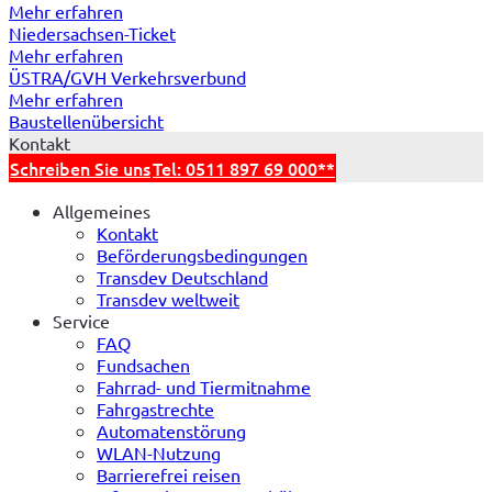
Mehr erfahren
Niedersachsen-Ticket
Mehr erfahren
Mehr erfahren
DE-Ticket
ÜSTRA/GVH Verkehrsverbund
Mehr erfahren
Baustellenübersicht
Kontakt
Schreiben Sie uns
Tel: 0511 897 69 000**
Allgemeines
Kontakt
Beförderungsbedingungen
Transdev Deutschland
Transdev weltweit
Service
FAQ
Fundsachen
Fahrrad- und Tiermitnahme
Fahrgastrechte
Automatenstörung
WLAN-Nutzung
Barrierefrei reisen